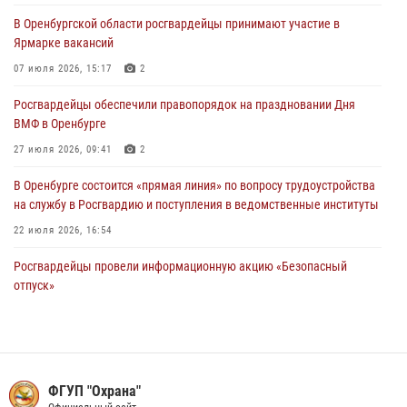
В Оренбургской области росгвардейцы принимают участие в
Росгвардейцы Оренбургской области проверили готовность детских
Ярмарке вакансий
образовательных учреждений к новому учебному году
07 июля 2026, 15:17
2
24 июля 2026, 09:32
1
Росгвардейцы обеспечили правопорядок на праздновании Дня
Итоги работы Управления вневедомственной охраны Росгвардии
ВМФ в Оренбурге
по Оренбургской области за первое полугодие 2026 года
27 июля 2026, 09:41
2
23 июля 2026, 12:07
В Оренбурге состоится «прямая линия» по вопросу трудоустройства
на службу в Росгвардию и поступления в ведомственные институты
22 июля 2026, 16:54
Росгвардейцы провели информационную акцию «Безопасный
отпуск»
14 июля 2026, 14:50
Сотрудники Росгвардии в Оренбурге задержали женщину по
подозрению в хищении товара из магазина
ФГУП "Охрана"
11 июля 2026, 15:05