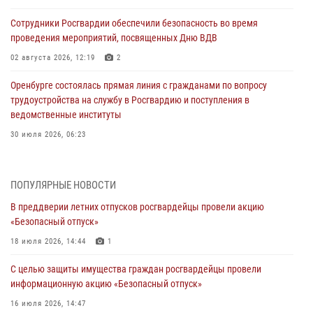
Сотрудники Росгвардии обеспечили безопасность во время
проведения мероприятий, посвященных Дню ВДВ
02 августа 2026, 12:19
2
Оренбурге состоялась прямая линия с гражданами по вопросу
трудоустройства на службу в Росгвардию и поступления в
ведомственные институты
30 июля 2026, 06:23
Просветительская встреча Росгвардии: к Дню Крещения Руси
28 июля 2026, 09:58
1
ПОПУЛЯРНЫЕ НОВОСТИ
В преддверии летних отпусков росгвардейцы провели акцию
Росгвардейцы обеспечили правопорядок на праздновании Дня
«Безопасный отпуск»
ВМФ в Оренбурге
18 июля 2026, 14:44
1
27 июля 2026, 09:41
2
С целью защиты имущества граждан росгвардейцы провели
Росгвардейцы предотвратили трагедию: спасен мужчина в тяжелой
информационную акцию «Безопасный отпуск»
жизненной ситуации (ВИДЕО)
16 июля 2026, 14:47
26 июля 2026, 10:09
1