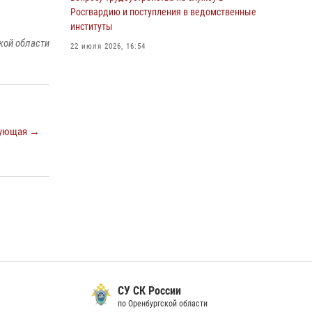
образовательных учреждений к новому
Росгвардию и поступления в ведомственные
учебному году
институты
кой области
24 июля 2026, 09:32
1
22 июля 2026, 16:54
Итоги работы Управления вневедомственной
Росгвардейцы провели информационную
охраны Росгвардии по Оренбургской области
акцию «Безопасный отпуск»
за первое полугодие 2026 года
14 июля 2026, 14:50
23 июля 2026, 12:07
ующая →
Сотрудники Росгвардии в Оренбурге
задержали женщину по подозрению в
хищении товара из магазина
11 июля 2026, 15:05
Росгвардейцы предотвратили трагедию:
спасен мужчина в тяжелой жизненной
ситуации (ВИДЕО)
26 июля 2026, 10:09
1
Семья, верность долгу: история
CУ СК России
росгвардейцев Печенкиных
по Оренбургской области