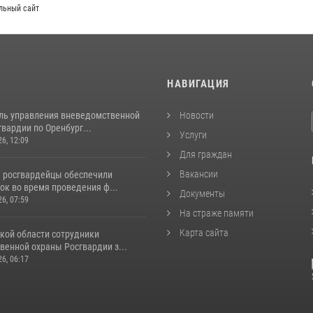
сайт
И
НАВИГАЦИЯ
ль управления вневедомственной
Новости
вардии по Оренбург...
Услуги
26, 12:09
Для граждан
Вакансии
е росгвардейцы обеспечили
ок во время проведения ф...
Документы
26, 07:59
На страже памяти
Карта сайта
кой области сотрудники
венной охраны Росгвардии з...
26, 06:17