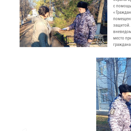
с помощь
« Гражда
помещени
защитой.
вневедом
место пр
граждана