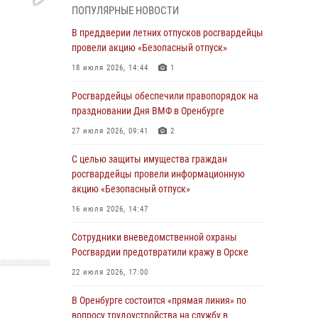
ПОПУЛЯРНЫЕ НОВОСТИ
гражданами по вопросу трудоустройства на
службу в Росгвардию и поступления в
В преддверии летних отпусков росгвардейцы
ведомственные институты
провели акцию «Безопасный отпуск»
30 июля 2026, 06:23
18 июля 2026, 14:44
1
Просветительская встреча Росгвардии: к
Росгвардейцы обеспечили правопорядок на
Дню Крещения Руси
праздновании Дня ВМФ в Оренбурге
28 июля 2026, 09:58
1
27 июля 2026, 09:41
2
Росгвардейцы обеспечили правопорядок на
С целью защиты имущества граждан
праздновании Дня ВМФ в Оренбурге
росгвардейцы провели информационную
акцию «Безопасный отпуск»
27 июля 2026, 09:41
2
16 июля 2026, 14:47
Росгвардейцы предотвратили трагедию:
спасен мужчина в тяжелой жизненной
Сотрудники вневедомственной охраны
ситуации (ВИДЕО)
Росгвардии предотвратили кражу в Орске
26 июля 2026, 10:09
1
22 июля 2026, 17:00
Росгвардейцы Оренбургской области
В Оренбурге состоится «прямая линия» по
проверили готовность детских
вопросу трудоустройства на службу в