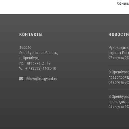
Официальный 
КОНТАКТЫ
НОВОСТ
460040
Руководите
Оренбургская область,
охраны Росг
г. Оренбург,
07 августа 20
пр. Гагарина, д. 19
+ 7 (3532) 44-35-10
В Оренбург
правопоряд
56uvo@rosgvard.ru
04 августа 20
В Оренбургс
вневедомст
04 августа 20