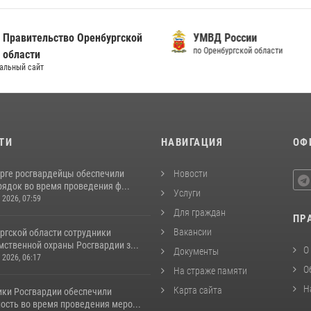
равительство Оренбургской
УМВД России
по Оренбургской области
бласти
ьный сайт
ТИ
НАВИГАЦИЯ
ОФ
рге росгвардейцы обеспечили
Новости
ядок во время проведения ф...
Услуги
 2026, 07:59
Для граждан
ПР
Вакансии
ргской области сотрудники
ственной охраны Росгвардии з...
О
Документы
 2026, 06:17
О
На страже памяти
Н
Карта сайта
ки Росгвардии обеспечили
ость во время проведения меро...