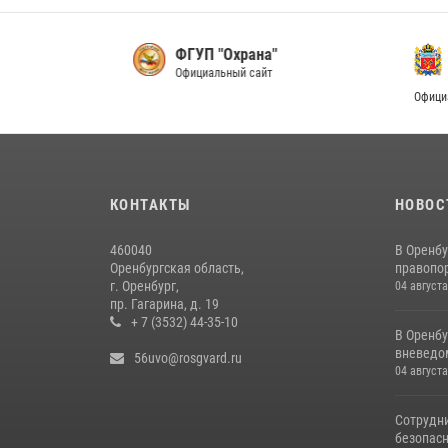
ФГУП "Охрана"
П
Официальный сайт
о
Официал
КОНТАКТЫ
НОВОС
460040
В Оренбу
Оренбургская область,
правопор
г. Оренбург,
04 августа
пр. Гагарина, д. 19
+ 7 (3532) 44-35-10
В Оренбу
вневедом
56uvo@rosgvard.ru
04 августа
Сотрудни
безопасн