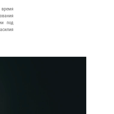
 время
ования
ии под
Василия