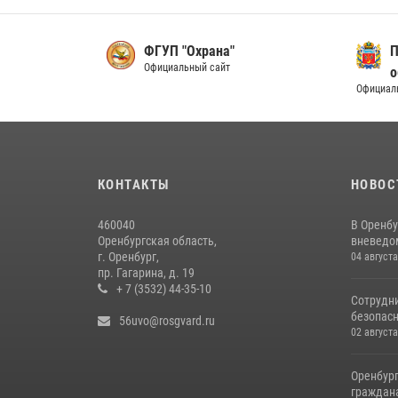
ФГУП "Охрана"
П
Официальный сайт
о
Официал
КОНТАКТЫ
НОВОС
460040
В Оренбу
Оренбургская область,
вневедом
г. Оренбург,
04 августа
пр. Гагарина, д. 19
+ 7 (3532) 44-35-10
Сотрудни
безопасн
56uvo@rosgvard.ru
02 августа
Оренбург
граждана