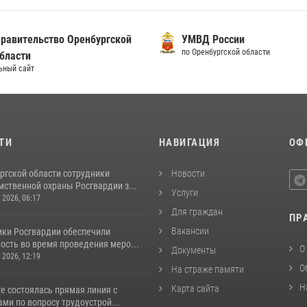
равительство Оренбургской
УМВД России
по Оренбургской области
бласти
ьный сайт
ТИ
НАВИГАЦИЯ
ОФ
ргской области сотрудники
Новости
ственной охраны Росгвардии з...
Услуги
 2026, 06:17
Для граждан
ПР
Вакансии
ки Росгвардии обеспечили
ость во время проведения меро...
О
Документы
 2026, 12:19
О
На страже памяти
Н
Карта сайта
е состоялась прямая линия с
ми по вопросу трудоустрой...