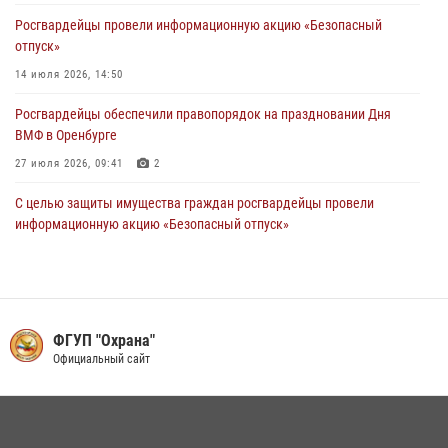
Росгвардейцы провели информационную акцию «Безопасный
Итоги работы Управления вневедомственной охраны Росгвардии
отпуск»
по Оренбургской области за первое полугодие 2026 года
14 июля 2026, 14:50
23 июля 2026, 12:07
Росгвардейцы обеспечили правопорядок на праздновании Дня
ВМФ в Оренбурге
27 июля 2026, 09:41
2
С целью защиты имущества граждан росгвардейцы провели
информационную акцию «Безопасный отпуск»
16 июля 2026, 14:47
Сотрудники Росгвардии в Оренбурге задержали женщину по
подозрению в хищении товара из магазина
ФГУП "Охрана"
11 июля 2026, 15:05
Официальный сайт
Росгвардейцы предотвратили трагедию: спасен мужчина в тяжелой
жизненной ситуации (ВИДЕО)
26 июля 2026, 10:09
1