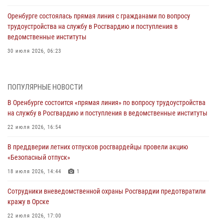
Оренбурге состоялась прямая линия с гражданами по вопросу
трудоустройства на службу в Росгвардию и поступления в
ведомственные институты
30 июля 2026, 06:23
Просветительская встреча Росгвардии: к Дню Крещения Руси
28 июля 2026, 09:58
1
ПОПУЛЯРНЫЕ НОВОСТИ
В Оренбурге состоится «прямая линия» по вопросу трудоустройства
Росгвардейцы обеспечили правопорядок на праздновании Дня
на службу в Росгвардию и поступления в ведомственные институты
ВМФ в Оренбурге
22 июля 2026, 16:54
27 июля 2026, 09:41
2
В преддверии летних отпусков росгвардейцы провели акцию
Росгвардейцы предотвратили трагедию: спасен мужчина в тяжелой
«Безопасный отпуск»
жизненной ситуации (ВИДЕО)
18 июля 2026, 14:44
1
26 июля 2026, 10:09
1
Сотрудники вневедомственной охраны Росгвардии предотвратили
Росгвардейцы Оренбургской области проверили готовность детских
кражу в Орске
образовательных учреждений к новому учебному году
22 июля 2026, 17:00
24 июля 2026, 09:32
1