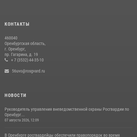
Итоги работы Управления вневедомственной охраны Росгвардии
по Оренбургской области за первое полугодие 2026 года
23 июля 2026, 12:07
КОНТАКТЫ
Росгвардейцы Оренбургской области проверили готовность детских
460040
образовательных учреждений к новому учебному году
Оренбургская область,
г. Оренбург,
24 июля 2026, 09:32
1
пр. Гагарина, д. 19
+ 7 (3532) 44-35-10
56uvo@rosgvard.ru
НОВОСТИ
Руководитель управления вневедомственной охраны Росгвардии по
Оренбург...
07 августа 2026, 12:09
В Оренбурге росгвардейцы обеспечили правопорядок во время