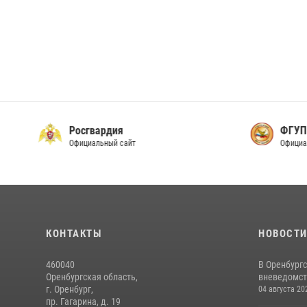
Росгвардия
ФГУП
Официальный сайт
Офици
КОНТАКТЫ
НОВОСТ
460040
В Оренбургс
Оренбургская область,
вневедомст
г. Оренбург,
04 августа 20
пр. Гагарина, д. 19