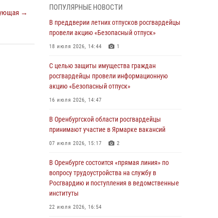
ПОПУЛЯРНЫЕ НОВОСТИ
ующая →
27 июля 2026, 09:41
2
В преддверии летних отпусков росгвардейцы
Росгвардейцы предотвратили трагедию:
провели акцию «Безопасный отпуск»
спасен мужчина в тяжелой жизненной
18 июля 2026, 14:44
1
ситуации (ВИДЕО)
С целью защиты имущества граждан
26 июля 2026, 10:09
1
росгвардейцы провели информационную
Росгвардейцы Оренбургской области
акцию «Безопасный отпуск»
проверили готовность детских
16 июля 2026, 14:47
образовательных учреждений к новому
учебному году
В Оренбургской области росгвардейцы
принимают участие в Ярмарке вакансий
24 июля 2026, 09:32
1
07 июля 2026, 15:17
2
Итоги работы Управления вневедомственной
охраны Росгвардии по Оренбургской области
В Оренбурге состоится «прямая линия» по
за первое полугодие 2026 года
вопросу трудоустройства на службу в
Росгвардию и поступления в ведомственные
23 июля 2026, 12:07
институты
Сотрудники вневедомственной охраны
22 июля 2026, 16:54
Росгвардии предотвратили кражу в Орске