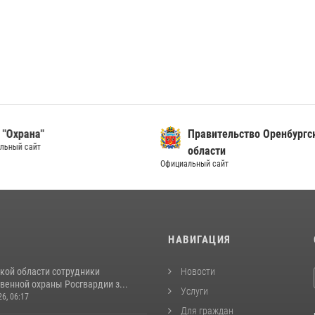
 "Охрана"
Правительство Оренбург
альный сайт
области
Официальный сайт
И
НАВИГАЦИЯ
кой области сотрудники
Новости
венной охраны Росгвардии з...
Услуги
26, 06:17
Для граждан