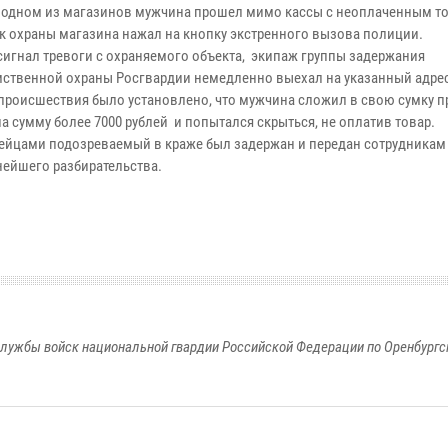
в одном из магазинов мужчина прошел мимо кассы с неоплаченным т
к охраны магазина нажал на кнопку экстренного вызова полиции.
сигнал тревоги с охраняемого объекта, экипаж группы задержания
ственной охраны Росгвардии немедленно выехал на указанный адрес
 происшествия было установлено, что мужчина сложил в свою сумку п
а сумму более 7000 рублей и попытался скрыться, не оплатив товар.
ейцами подозреваемый в краже был задержан и передан сотрудникам
нейшего разбирательства.
лужбы войск национальной гвардии Российской Федерации по Оренбургс