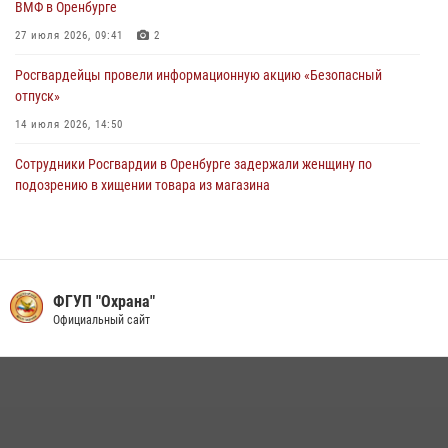
ВМФ в Оренбурге
по Оренбургской области за первое полугодие 2026 года
27 июля 2026, 09:41
2
23 июля 2026, 12:07
Росгвардейцы провели информационную акцию «Безопасный
отпуск»
14 июля 2026, 14:50
Сотрудники Росгвардии в Оренбурге задержали женщину по
подозрению в хищении товара из магазина
11 июля 2026, 15:05
Сотрудники вневедомственной охраны Росгвардии предотвратили
кражу в Орске
ФГУП "Охрана"
22 июля 2026, 17:00
Официальный сайт
Семья, верность долгу: история росгвардейцев Печенкиных
08 июля 2026, 14:30
4
Росгвардейцы предотвратили трагедию: спасен мужчина в тяжелой
жизненной ситуации (ВИДЕО)