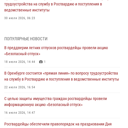
трудоустройства на службу в Росгвардию и поступления в
ведомственные институты
30 июля 2026, 06:23
Просветительская встреча Росгвардии: к Дню Крещения Руси
28 июля 2026, 09:58
1
ПОПУЛЯРНЫЕ НОВОСТИ
В преддверии летних отпусков росгвардейцы провели акцию
Росгвардейцы обеспечили правопорядок на праздновании Дня
«Безопасный отпуск»
ВМФ в Оренбурге
18 июля 2026, 14:44
1
27 июля 2026, 09:41
2
В Оренбурге состоится «прямая линия» по вопросу трудоустройства
Росгвардейцы предотвратили трагедию: спасен мужчина в тяжелой
на службу в Росгвардию и поступления в ведомственные институты
жизненной ситуации (ВИДЕО)
22 июля 2026, 16:54
26 июля 2026, 10:09
1
С целью защиты имущества граждан росгвардейцы провели
Росгвардейцы Оренбургской области проверили готовность детских
информационную акцию «Безопасный отпуск»
образовательных учреждений к новому учебному году
16 июля 2026, 14:47
24 июля 2026, 09:32
1
Росгвардейцы обеспечили правопорядок на праздновании Дня
Итоги работы Управления вневедомственной охраны Росгвардии