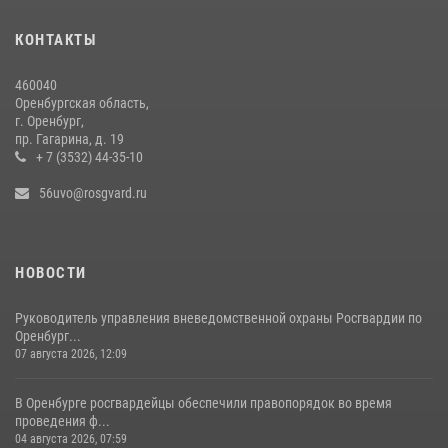
26 июля 2026, 10:09
1
КОНТАКТЫ
Росгвардейцы обеспечили охрану общественного порядка во время
фестиваля «Искусство есть» в Новотроицке
460040
20 июля 2026, 16:39
2
Оренбургская область,
г. Оренбург,
пр. Гагарина, д. 19
+ 7 (3532) 44-35-10
56uvo@rosgvard.ru
НОВОСТИ
Руководитель управления вневедомственной охраны Росгвардии по
Оренбург...
07 августа 2026, 12:09
В Оренбурге росгвардейцы обеспечили правопорядок во время
проведения ф...
04 августа 2026, 07:59