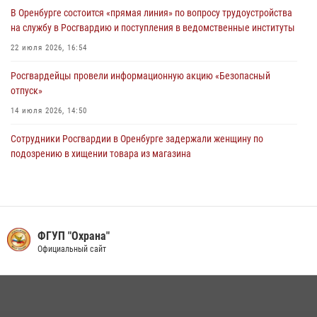
Сотрудники вневедомственной охраны Росгвардии предотвратили
В Оренбурге состоится «прямая линия» по вопросу трудоустройства
кражу в Орске
на службу в Росгвардию и поступления в ведомственные институты
22 июля 2026, 17:00
22 июля 2026, 16:54
Росгвардейцы провели информационную акцию «Безопасный
отпуск»
14 июля 2026, 14:50
Сотрудники Росгвардии в Оренбурге задержали женщину по
подозрению в хищении товара из магазина
11 июля 2026, 15:05
В Оренбурге начальник Управления Росгвардии по Оренбургской
области проверил антитеррористическую защищённость детских
оздоровительных лагерей
ФГУП "Охрана"
Официальный сайт
07 июля 2026, 14:58
Сотрудники вневедомственной охраны Росгвардии предотвратили
кражу в Орске
22 июля 2026, 17:00