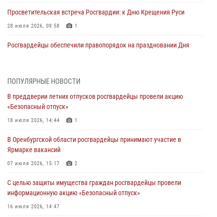
Просветительская встреча Росгвардии: к Дню Крещения Руси
28 июля 2026, 09:58
1
Росгвардейцы обеспечили правопорядок на праздновании Дня
ВМФ в Оренбурге
27 июля 2026, 09:41
2
ПОПУЛЯРНЫЕ НОВОСТИ
Росгвардейцы предотвратили трагедию: спасен мужчина в тяжелой
В преддверии летних отпусков росгвардейцы провели акцию
жизненной ситуации (ВИДЕО)
«Безопасный отпуск»
26 июля 2026, 10:09
1
18 июля 2026, 14:44
1
Росгвардейцы Оренбургской области проверили готовность детских
В Оренбургской области росгвардейцы принимают участие в
образовательных учреждений к новому учебному году
Ярмарке вакансий
24 июля 2026, 09:32
1
07 июля 2026, 15:17
2
Итоги работы Управления вневедомственной охраны Росгвардии
С целью защиты имущества граждан росгвардейцы провели
по Оренбургской области за первое полугодие 2026 года
информационную акцию «Безопасный отпуск»
23 июля 2026, 12:07
16 июля 2026, 14:47