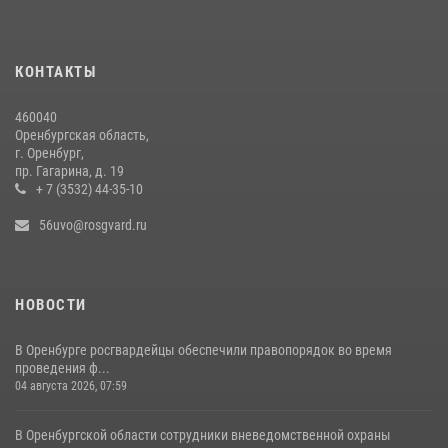
Росгвардейцы обеспечили правопорядок на праздновании Дня
ВМФ в Оренбурге
КОНТАКТЫ
27 июля 2026, 09:41
2
460040
Росгвардейцы предотвратили трагедию: спасен мужчина в тяжелой
Оренбургская область,
жизненной ситуации (ВИДЕО)
г. Оренбург,
пр. Гагарина, д. 19
26 июля 2026, 10:09
1
+ 7 (3532) 44-35-10
56uvo@rosgvard.ru
НОВОСТИ
В Оренбурге росгвардейцы обеспечили правопорядок во время
проведения ф...
04 августа 2026, 07:59
В Оренбургской области сотрудники вневедомственной охраны