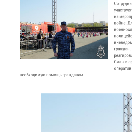
Сотрудни
участвую
на мероп
войне. Д
военносл
полицейс
вневедом
граждан.
реагиров
Силы и с
оператив
необходимую помощь гражданам.