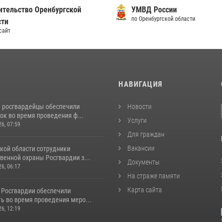
ительство Оренбургской
УМВД России
по Оренбургской области
сти
сайт
И
НАВИГАЦИЯ
е росгвардейцы обеспечили
Новости
ок во время проведения ф...
Услуги
26, 07:59
Для граждан
Вакансии
кой области сотрудники
венной охраны Росгвардии з...
Документы
26, 06:17
На страже памяти
Карта сайта
 Росгвардии обеспечили
ь во время проведения меро...
26, 12:19