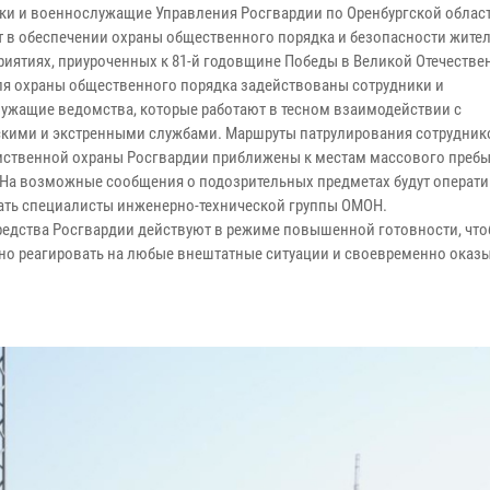
ки и военнослужащие Управления Росгвардии по Оренбургской облас
т в обеспечении охраны общественного порядка и безопасности жите
риятиях, приуроченных к 81-й годовщине Победы в Великой Отечестве
ля охраны общественного порядка задействованы сотрудники и
ужащие ведомства, которые работают в тесном взаимодействии с
кими и экстренными службами. Маршруты патрулирования сотрудник
ственной охраны Росгвардии приближены к местам массового преб
 На возможные сообщения о подозрительных предметах будут операт
ать специалисты инженерно-технической группы ОМОН.
редства Росгвардии действуют в режиме повышенной готовности, чт
но реагировать на любые внештатные ситуации и своевременно оказ