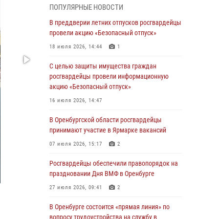
ПОПУЛЯРНЫЕ НОВОСТИ
Дню Крещения Руси
В преддверии летних отпусков росгвардейцы
28 июля 2026, 09:58
1
провели акцию «Безопасный отпуск»
Росгвардейцы обеспечили правопорядок на
18 июля 2026, 14:44
1
праздновании Дня ВМФ в Оренбурге
С целью защиты имущества граждан
27 июля 2026, 09:41
2
росгвардейцы провели информационную
Росгвардейцы предотвратили трагедию:
акцию «Безопасный отпуск»
спасен мужчина в тяжелой жизненной
16 июля 2026, 14:47
ситуации (ВИДЕО)
В Оренбургской области росгвардейцы
26 июля 2026, 10:09
1
принимают участие в Ярмарке вакансий
Росгвардейцы Оренбургской области
07 июля 2026, 15:17
2
проверили готовность детских
образовательных учреждений к новому
Росгвардейцы обеспечили правопорядок на
учебному году
праздновании Дня ВМФ в Оренбурге
24 июля 2026, 09:32
1
27 июля 2026, 09:41
2
Итоги работы Управления вневедомственной
В Оренбурге состоится «прямая линия» по
охраны Росгвардии по Оренбургской области
вопросу трудоустройства на службу в