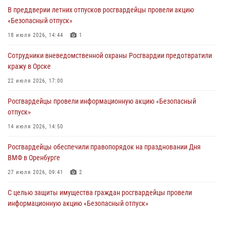
В преддверии летних отпусков росгвардейцы провели акцию
Росгвардейцы предотвратили трагедию: спасен мужчина в тяжелой
«Безопасный отпуск»
жизненной ситуации (ВИДЕО)
18 июля 2026, 14:44
1
26 июля 2026, 10:09
1
Сотрудники вневедомственной охраны Росгвардии предотвратили
Росгвардейцы Оренбургской области проверили готовность детских
кражу в Орске
образовательных учреждений к новому учебному году
22 июля 2026, 17:00
24 июля 2026, 09:32
1
Росгвардейцы провели информационную акцию «Безопасный
Итоги работы Управления вневедомственной охраны Росгвардии
отпуск»
по Оренбургской области за первое полугодие 2026 года
14 июля 2026, 14:50
23 июля 2026, 12:07
Росгвардейцы обеспечили правопорядок на праздновании Дня
ВМФ в Оренбурге
27 июля 2026, 09:41
2
С целью защиты имущества граждан росгвардейцы провели
информационную акцию «Безопасный отпуск»
16 июля 2026, 14:47