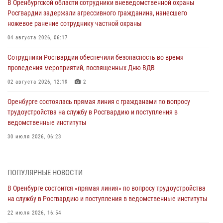
В Оренбургской области сотрудники вневедомственной охраны
Росгвардии задержали агрессивного гражданина, нанесшего
ножевое ранение сотруднику частной охраны
04 августа 2026, 06:17
Сотрудники Росгвардии обеспечили безопасность во время
проведения мероприятий, посвященных Дню ВДВ
02 августа 2026, 12:19
2
Оренбурге состоялась прямая линия с гражданами по вопросу
трудоустройства на службу в Росгвардию и поступления в
ведомственные институты
30 июля 2026, 06:23
Просветительская встреча Росгвардии: к Дню Крещения Руси
28 июля 2026, 09:58
1
ПОПУЛЯРНЫЕ НОВОСТИ
В Оренбурге состоится «прямая линия» по вопросу трудоустройства
Росгвардейцы обеспечили правопорядок на праздновании Дня
на службу в Росгвардию и поступления в ведомственные институты
ВМФ в Оренбурге
22 июля 2026, 16:54
27 июля 2026, 09:41
2