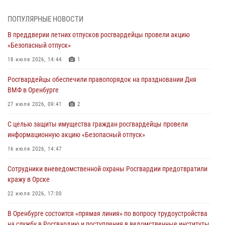
Просветительская встреча Росгвардии: к Дню Крещения Руси
28 июля 2026, 09:58
1
ПОПУЛЯРНЫЕ НОВОСТИ
В преддверии летних отпусков росгвардейцы провели акцию
Росгвардейцы обеспечили правопорядок на праздновании Дня
«Безопасный отпуск»
ВМФ в Оренбурге
18 июля 2026, 14:44
1
27 июля 2026, 09:41
2
Росгвардейцы обеспечили правопорядок на праздновании Дня
Росгвардейцы предотвратили трагедию: спасен мужчина в тяжелой
ВМФ в Оренбурге
жизненной ситуации (ВИДЕО)
27 июля 2026, 09:41
2
26 июля 2026, 10:09
1
С целью защиты имущества граждан росгвардейцы провели
Росгвардейцы Оренбургской области проверили готовность детских
информационную акцию «Безопасный отпуск»
образовательных учреждений к новому учебному году
16 июля 2026, 14:47
24 июля 2026, 09:32
1
Сотрудники вневедомственной охраны Росгвардии предотвратили
Итоги работы Управления вневедомственной охраны Росгвардии
кражу в Орске
по Оренбургской области за первое полугодие 2026 года
22 июля 2026, 17:00
23 июля 2026, 12:07
В Оренбурге состоится «прямая линия» по вопросу трудоустройства
на службу в Росгвардию и поступления в ведомственные институты