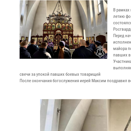
В рамках
летию фо
состоялс
Росгвард
Перед на
исполнен
майора п
павших в
Участник
выполняю
свечи за упокой павших боевых товарищей
После окончания богослужения иерей Максим поздравил в