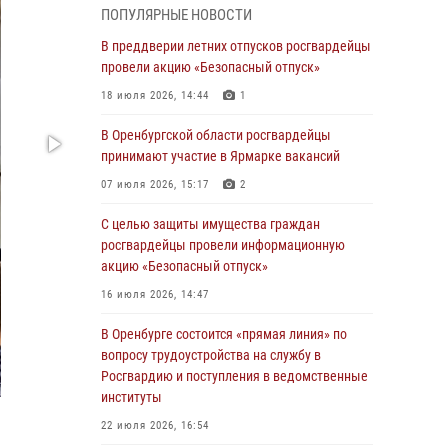
ПОПУЛЯРНЫЕ НОВОСТИ
Дню Крещения Руси
В преддверии летних отпусков росгвардейцы
28 июля 2026, 09:58
1
провели акцию «Безопасный отпуск»
Росгвардейцы обеспечили правопорядок на
18 июля 2026, 14:44
1
праздновании Дня ВМФ в Оренбурге
В Оренбургской области росгвардейцы
27 июля 2026, 09:41
2
принимают участие в Ярмарке вакансий
Росгвардейцы предотвратили трагедию:
07 июля 2026, 15:17
2
спасен мужчина в тяжелой жизненной
ситуации (ВИДЕО)
С целью защиты имущества граждан
росгвардейцы провели информационную
26 июля 2026, 10:09
1
акцию «Безопасный отпуск»
Росгвардейцы Оренбургской области
16 июля 2026, 14:47
проверили готовность детских
образовательных учреждений к новому
В Оренбурге состоится «прямая линия» по
учебному году
вопросу трудоустройства на службу в
Росгвардию и поступления в ведомственные
24 июля 2026, 09:32
1
институты
Итоги работы Управления вневедомственной
22 июля 2026, 16:54
охраны Росгвардии по Оренбургской области