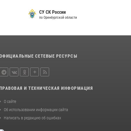
Росгвардейцы обеспечили правопорядок на
праздновании Дня ВМФ в Оренбурге
CУ СК России
27 июля 2026, 09:41
2
по Оренбургской области
Росгвардейцы предотвратили трагедию:
спасен мужчина в тяжелой жизненной
ситуации (ВИДЕО)
26 июля 2026, 10:09
1
ОФИЦИАЛЬНЫЕ СЕТЕВЫЕ РЕСУРСЫ
ПРАВОВАЯ И ТЕХНИЧЕСКАЯ ИНФОРМАЦИЯ
О сайте
Об использовании информации сайта
Написать в редакцию об ошибках