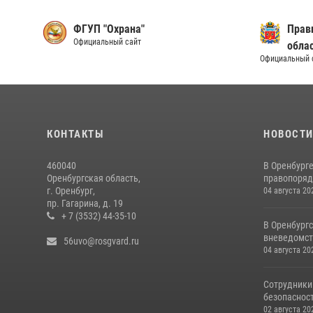
ФГУП "Охрана"
Прав
Официальный сайт
обла
Официальный 
КОНТАКТЫ
НОВОСТ
460040
В Оренбург
Оренбургская область,
правопоряд
г. Оренбург,
04 августа 20
пр. Гагарина, д. 19
+ 7 (3532) 44-35-10
В Оренбургс
вневедомст
56uvo@rosgvard.ru
04 августа 20
Сотрудники
безопасност
02 августа 20