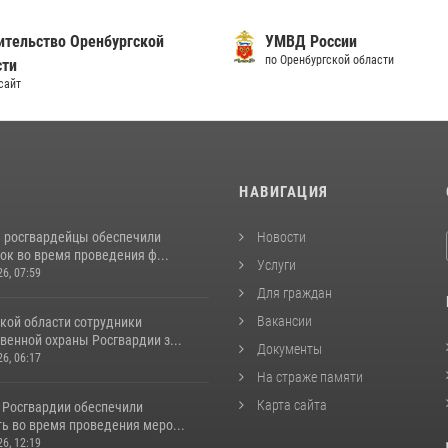
ительство Оренбургской
УМВД России
по Оренбургской области
сти
сайт
И
НАВИГАЦИЯ
е росгвардейцы обеспечили
Новости
ок во время проведения ф...
Услуги
26, 07:59
Для граждан
Вакансии
кой области сотрудники
венной охраны Росгвардии з...
Документы
26, 06:17
На страже памяти
Карта сайта
 Росгвардии обеспечили
ь во время проведения меро...
26, 12:19