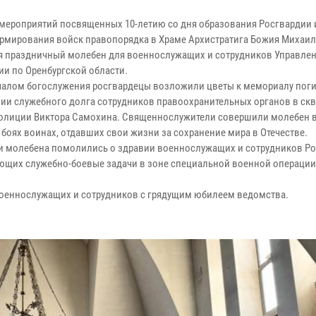
 мероприятий посвященных 10-летию со дня образования Росгвардии и
рмирования войск правопорядка в Храме Архистратига Божия Михаил
я праздничный молебен для военнослужащих и сотрудников Управле
ии по Оренбургской области.
чалом богослужения росгвардецы возложили цветы к мемориалу пог
ии служебного долга сотрудников правоохранительных органов в ск
олиции Виктора Самохина. Священнослужители совершили молебен в
 боях воинах, отдавших свои жизни за сохранение мира в Отечестве.
и молебена помолились о здравии военнослужащих и сотрудников Ро
щих служебно-боевые задачи в зоне специальной военной операции
оеннослужащих и сотрудников с грядущим юбилеем ведомства.