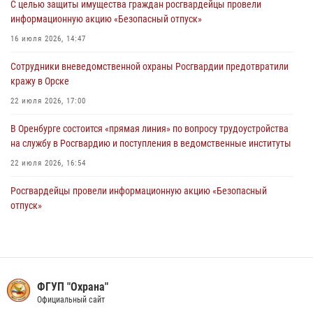
С целью защиты имущества граждан росгвардейцы провели
Росгвардейцы Оренбургской области проверили готовность детских
информационную акцию «Безопасный отпуск»
образовательных учреждений к новому учебному году
16 июля 2026, 14:47
24 июля 2026, 09:32
1
Сотрудники вневедомственной охраны Росгвардии предотвратили
Итоги работы Управления вневедомственной охраны Росгвардии
кражу в Орске
по Оренбургской области за первое полугодие 2026 года
22 июля 2026, 17:00
23 июля 2026, 12:07
В Оренбурге состоится «прямая линия» по вопросу трудоустройства
на службу в Росгвардию и поступления в ведомственные институты
22 июля 2026, 16:54
Росгвардейцы провели информационную акцию «Безопасный
отпуск»
14 июля 2026, 14:50
Сотрудники Росгвардии в Оренбурге задержали женщину по
подозрению в хищении товара из магазина
ФГУП "Охрана"
11 июля 2026, 15:05
Официальный сайт