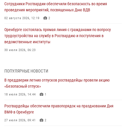
Сотрудники Росгвардии обеспечили безопасность во время
проведения мероприятий, посвященных Дню ВДВ
02 августа 2026, 12:19
2
Оренбурге состоялась прямая линия с гражданами по вопросу
трудоустройства на службу в Росгвардию и поступления в
ведомственные институты
30 июля 2026, 06:23
Просветительская встреча Росгвардии: к Дню Крещения Руси
28 июля 2026, 09:58
1
ПОПУЛЯРНЫЕ НОВОСТИ
В преддверии летних отпусков росгвардейцы провели акцию
Росгвардейцы обеспечили правопорядок на праздновании Дня
«Безопасный отпуск»
ВМФ в Оренбурге
18 июля 2026, 14:44
1
27 июля 2026, 09:41
2
Росгвардейцы обеспечили правопорядок на праздновании Дня
Росгвардейцы предотвратили трагедию: спасен мужчина в тяжелой
ВМФ в Оренбурге
жизненной ситуации (ВИДЕО)
27 июля 2026, 09:41
2
26 июля 2026, 10:09
1