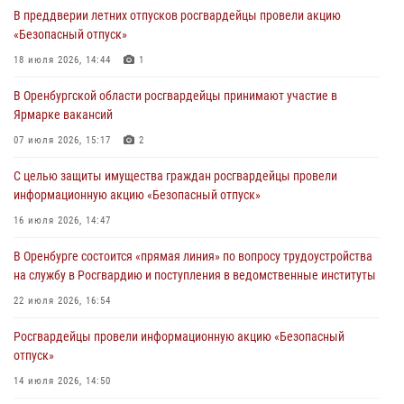
Росгвардейцы предотвратили трагедию: спасен мужчина в тяжелой
В преддверии летних отпусков росгвардейцы провели акцию
жизненной ситуации (ВИДЕО)
«Безопасный отпуск»
26 июля 2026, 10:09
1
18 июля 2026, 14:44
1
Росгвардейцы Оренбургской области проверили готовность детских
В Оренбургской области росгвардейцы принимают участие в
образовательных учреждений к новому учебному году
Ярмарке вакансий
24 июля 2026, 09:32
1
07 июля 2026, 15:17
2
Итоги работы Управления вневедомственной охраны Росгвардии
С целью защиты имущества граждан росгвардейцы провели
по Оренбургской области за первое полугодие 2026 года
информационную акцию «Безопасный отпуск»
23 июля 2026, 12:07
16 июля 2026, 14:47
Сотрудники вневедомственной охраны Росгвардии предотвратили
В Оренбурге состоится «прямая линия» по вопросу трудоустройства
кражу в Орске
на службу в Росгвардию и поступления в ведомственные институты
22 июля 2026, 17:00
22 июля 2026, 16:54
Росгвардейцы провели информационную акцию «Безопасный
отпуск»
14 июля 2026, 14:50