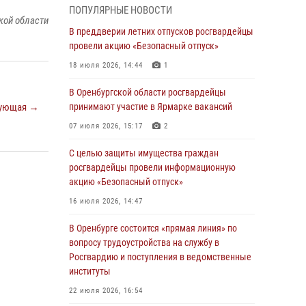
ПОПУЛЯРНЫЕ НОВОСТИ
Дню Крещения Руси
кой области
В преддверии летних отпусков росгвардейцы
28 июля 2026, 09:58
1
провели акцию «Безопасный отпуск»
Росгвардейцы обеспечили правопорядок на
18 июля 2026, 14:44
1
праздновании Дня ВМФ в Оренбурге
В Оренбургской области росгвардейцы
27 июля 2026, 09:41
2
ующая →
принимают участие в Ярмарке вакансий
Росгвардейцы предотвратили трагедию:
07 июля 2026, 15:17
2
спасен мужчина в тяжелой жизненной
ситуации (ВИДЕО)
С целью защиты имущества граждан
росгвардейцы провели информационную
26 июля 2026, 10:09
1
акцию «Безопасный отпуск»
Росгвардейцы Оренбургской области
16 июля 2026, 14:47
проверили готовность детских
образовательных учреждений к новому
В Оренбурге состоится «прямая линия» по
учебному году
вопросу трудоустройства на службу в
Росгвардию и поступления в ведомственные
24 июля 2026, 09:32
1
институты
Итоги работы Управления вневедомственной
22 июля 2026, 16:54
охраны Росгвардии по Оренбургской области