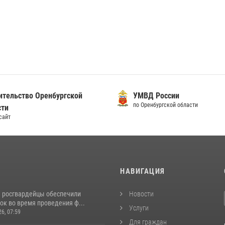
ительство Оренбургской
УМВД России
по Оренбургской области
сти
сайт
И
НАВИГАЦИЯ
е росгвардейцы обеспечили
Новости
ок во время проведения ф...
Услуги
26, 07:59
Для граждан