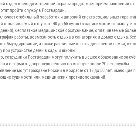
кий отдел вневедомственной охраны продолжает приём заявлений от 
хотят пройти службу в Росгвардии.
ключает стабильный заработок и широкий спектр социальных гарант
 оплачиваемый отпуск от 40 до 55 суток (в зависимости от выслуги л
едения), бесплатное медицинское обслуживание, оплачиваемые боль
график работы, возможность отдыха в санаториях и домах отдыха, бе
е обмундирование, а также различные льготы для членов семьи, вкл
у при устройстве детей в сады и школы.
го, сотрудники Росгвардии могут получить высшее образование за счё
тва и оформить досрочную пенсию по выслуге после 20 лет службы.
явление могут граждане России в возрасте от 18 до 50 лет, имеющие 
еющие судимости или медицинских противопоказаний.