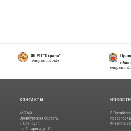
ФГУП "Охрана"
Прав
Официальный сайт
обла
Официальный 
КОНТАКТЫ
НОВОСТ
460040
В Оренбург
Оренбургская область,
правопоряд
г. Оренбург,
04 августа 20
пр. Гагарина, д. 19