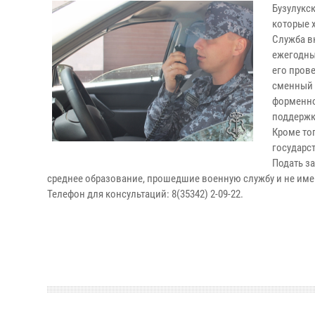
Бузулукс
которые 
Служба в
ежегодный
его пров
сменный 
форменно
поддержк
Кроме то
государс
Подать за
среднее образование, прошедшие военную службу и не им
Телефон для консультаций: 8(35342) 2-09-22.