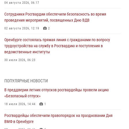
04 августа 2026, 06:17
Сотрудники Росгвардии обеспечили безопасность во время
проведения мероприятий, посвященных Дню ВДВ
02 августа 2026, 12:19
2
Оренбурге состоялась прямая линия с гражданами по вопросу
трудоустройства на службу в Росгвардию и поступления в
ведомственные институты
30 июля 2026, 06:23
Просветительская встреча Росгвардии: к Дню Крещения Руси
28 июля 2026, 09:58
1
ПОПУЛЯРНЫЕ НОВОСТИ
В преддверии летних отпусков росгвардейцы провели акцию
Росгвардейцы обеспечили правопорядок на праздновании Дня
«Безопасный отпуск»
ВМФ в Оренбурге
18 июля 2026, 14:44
1
27 июля 2026, 09:41
2
Росгвардейцы обеспечили правопорядок на праздновании Дня
Росгвардейцы предотвратили трагедию: спасен мужчина в тяжелой
ВМФ в Оренбурге
жизненной ситуации (ВИДЕО)