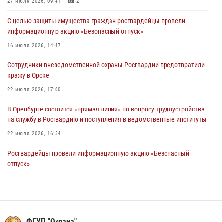
27 июля 2026, 09:41
2
26 июля 2026, 10:09
1
С целью защиты имущества граждан росгвардейцы провели
Росгвардейцы Оренбургской области проверили готовность детских
информационную акцию «Безопасный отпуск»
образовательных учреждений к новому учебному году
16 июля 2026, 14:47
24 июля 2026, 09:32
1
Сотрудники вневедомственной охраны Росгвардии предотвратили
Итоги работы Управления вневедомственной охраны Росгвардии
кражу в Орске
по Оренбургской области за первое полугодие 2026 года
22 июля 2026, 17:00
23 июля 2026, 12:07
В Оренбурге состоится «прямая линия» по вопросу трудоустройства
на службу в Росгвардию и поступления в ведомственные институты
22 июля 2026, 16:54
Росгвардейцы провели информационную акцию «Безопасный
отпуск»
14 июля 2026, 14:50
Сотрудники Росгвардии в Оренбурге задержали женщину по
подозрению в хищении товара из магазина
ФГУП "Охрана"
11 июля 2026, 15:05