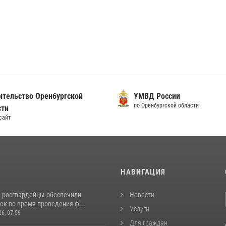
ительство Оренбургской
УМВД России
по Оренбургской области
сти
сайт
И
НАВИГАЦИЯ
е росгвардейцы обеспечили
Новости
ок во время проведения ф...
Услуги
26, 07:59
Для граждан