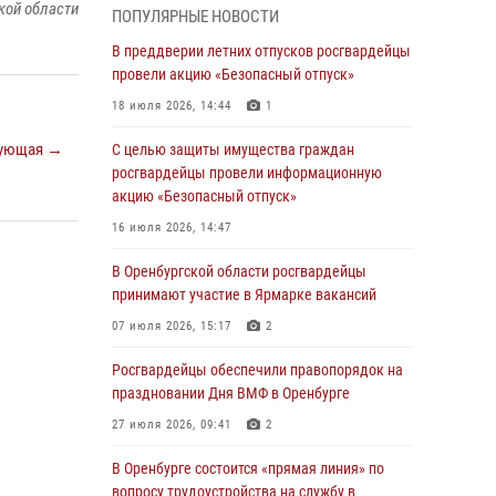
кой области
ПОПУЛЯРНЫЕ НОВОСТИ
Дню Крещения Руси
В преддверии летних отпусков росгвардейцы
28 июля 2026, 09:58
1
провели акцию «Безопасный отпуск»
Росгвардейцы обеспечили правопорядок на
18 июля 2026, 14:44
1
праздновании Дня ВМФ в Оренбурге
ующая →
С целью защиты имущества граждан
27 июля 2026, 09:41
2
росгвардейцы провели информационную
Росгвардейцы предотвратили трагедию:
акцию «Безопасный отпуск»
спасен мужчина в тяжелой жизненной
16 июля 2026, 14:47
ситуации (ВИДЕО)
В Оренбургской области росгвардейцы
26 июля 2026, 10:09
1
принимают участие в Ярмарке вакансий
Росгвардейцы Оренбургской области
07 июля 2026, 15:17
2
проверили готовность детских
образовательных учреждений к новому
Росгвардейцы обеспечили правопорядок на
учебному году
праздновании Дня ВМФ в Оренбурге
24 июля 2026, 09:32
1
27 июля 2026, 09:41
2
Итоги работы Управления вневедомственной
В Оренбурге состоится «прямая линия» по
охраны Росгвардии по Оренбургской области
вопросу трудоустройства на службу в