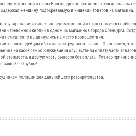
неведомственной охраны Росгвардии оперативно отреагировал на си
и задержал женщину, подозреваемую в хищении товаров из магазина.
 патрулирования экипаж вневедомственной охраны получил сообщен
ании тревожной кнопки в одном из магазинов города Оренбурга. Сот
ии немедленно выдвинулись на место происшествия.
тии к росгвардейцам обратился сотрудник магазина. Он пояснил, что
льница на кассе самообслуживания осуществила оплату части товаров
ой стоимости, а другую часть вынесла без оплаты. Размер причинённ
свыше 3 000 рублей.
рудникам полиции для дальнейшего разбирательства.