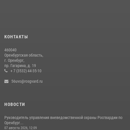
жизненной ситуации (ВИДЕО)
26 июля 2026, 10:09
1
Итоги работы Управления вневедомственной охраны Росгвардии
по Оренбургской области за первое полугодие 2026 года
23 июля 2026, 12:07
КОНТАКТЫ
Росгвардейцы Оренбургской области проверили готовность детских
460040
образовательных учреждений к новому учебному году
Оренбургская область,
г. Оренбург,
24 июля 2026, 09:32
1
пр. Гагарина, д. 19
+ 7 (3532) 44-35-10
56uvo@rosgvard.ru
НОВОСТИ
Руководитель управления вневедомственной охраны Росгвардии по
Оренбург...
07 августа 2026, 12:09