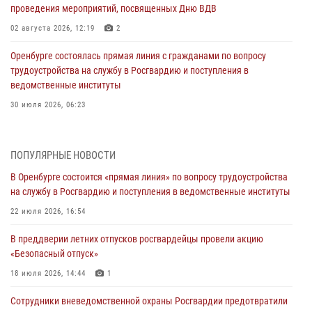
проведения мероприятий, посвященных Дню ВДВ
02 августа 2026, 12:19
2
Оренбурге состоялась прямая линия с гражданами по вопросу
трудоустройства на службу в Росгвардию и поступления в
ведомственные институты
30 июля 2026, 06:23
Просветительская встреча Росгвардии: к Дню Крещения Руси
28 июля 2026, 09:58
1
ПОПУЛЯРНЫЕ НОВОСТИ
В Оренбурге состоится «прямая линия» по вопросу трудоустройства
Росгвардейцы обеспечили правопорядок на праздновании Дня
на службу в Росгвардию и поступления в ведомственные институты
ВМФ в Оренбурге
22 июля 2026, 16:54
27 июля 2026, 09:41
2
В преддверии летних отпусков росгвардейцы провели акцию
Росгвардейцы предотвратили трагедию: спасен мужчина в тяжелой
«Безопасный отпуск»
жизненной ситуации (ВИДЕО)
18 июля 2026, 14:44
1
26 июля 2026, 10:09
1
Сотрудники вневедомственной охраны Росгвардии предотвратили
Росгвардейцы Оренбургской области проверили готовность детских