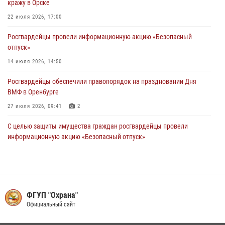
кражу в Орске
образовательных учреждений к новому учебному году
22 июля 2026, 17:00
24 июля 2026, 09:32
1
Росгвардейцы провели информационную акцию «Безопасный
Итоги работы Управления вневедомственной охраны Росгвардии
отпуск»
по Оренбургской области за первое полугодие 2026 года
14 июля 2026, 14:50
23 июля 2026, 12:07
Росгвардейцы обеспечили правопорядок на праздновании Дня
ВМФ в Оренбурге
27 июля 2026, 09:41
2
С целью защиты имущества граждан росгвардейцы провели
информационную акцию «Безопасный отпуск»
16 июля 2026, 14:47
Сотрудники Росгвардии в Оренбурге задержали женщину по
подозрению в хищении товара из магазина
ФГУП "Охрана"
11 июля 2026, 15:05
Официальный сайт
Росгвардейцы предотвратили трагедию: спасен мужчина в тяжелой