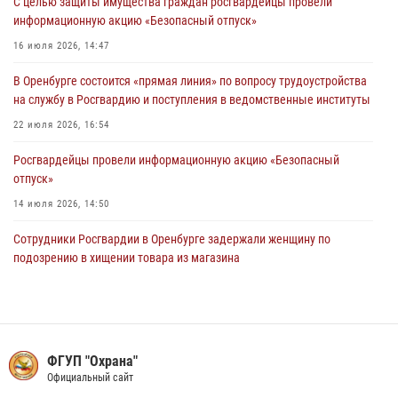
С целью защиты имущества граждан росгвардейцы провели
по Оренбургской области за первое полугодие 2026 года
информационную акцию «Безопасный отпуск»
23 июля 2026, 12:07
16 июля 2026, 14:47
Сотрудники вневедомственной охраны Росгвардии предотвратили
В Оренбурге состоится «прямая линия» по вопросу трудоустройства
кражу в Орске
на службу в Росгвардию и поступления в ведомственные институты
22 июля 2026, 17:00
22 июля 2026, 16:54
Росгвардейцы провели информационную акцию «Безопасный
отпуск»
14 июля 2026, 14:50
Сотрудники Росгвардии в Оренбурге задержали женщину по
подозрению в хищении товара из магазина
11 июля 2026, 15:05
В Оренбурге начальник Управления Росгвардии по Оренбургской
области проверил антитеррористическую защищённость детских
оздоровительных лагерей
ФГУП "Охрана"
Официальный сайт
07 июля 2026, 14:58