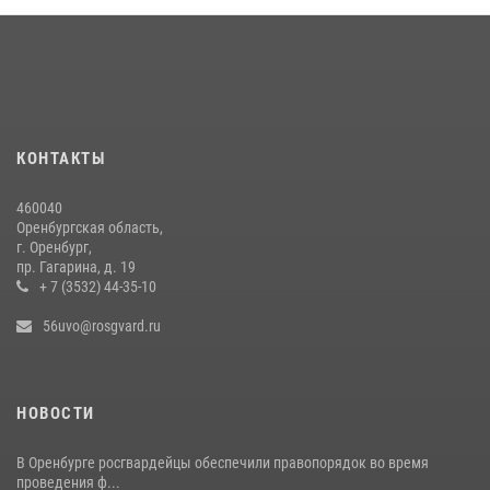
Сотрудники вневедомственной охраны Росгвардии предотвратили
кражу в Орске
22 июля 2026, 17:00
Росгвардейцы обеспечили правопорядок на праздновании Дня
ВМФ в Оренбурге
КОНТАКТЫ
27 июля 2026, 09:41
2
460040
Росгвардейцы предотвратили трагедию: спасен мужчина в тяжелой
Оренбургская область,
жизненной ситуации (ВИДЕО)
г. Оренбург,
пр. Гагарина, д. 19
26 июля 2026, 10:09
1
+ 7 (3532) 44-35-10
56uvo@rosgvard.ru
НОВОСТИ
В Оренбурге росгвардейцы обеспечили правопорядок во время
проведения ф...