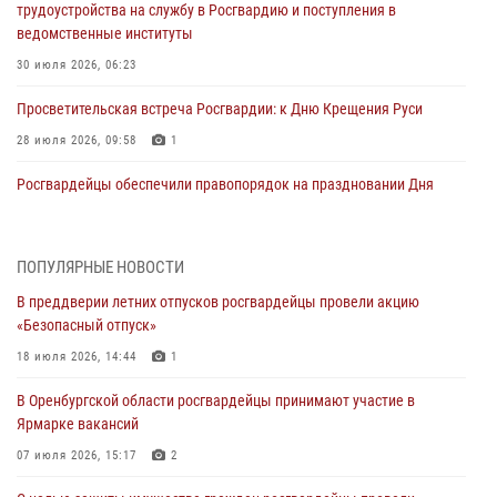
трудоустройства на службу в Росгвардию и поступления в
ведомственные институты
30 июля 2026, 06:23
Просветительская встреча Росгвардии: к Дню Крещения Руси
28 июля 2026, 09:58
1
Росгвардейцы обеспечили правопорядок на праздновании Дня
ВМФ в Оренбурге
27 июля 2026, 09:41
2
ПОПУЛЯРНЫЕ НОВОСТИ
Росгвардейцы предотвратили трагедию: спасен мужчина в тяжелой
В преддверии летних отпусков росгвардейцы провели акцию
жизненной ситуации (ВИДЕО)
«Безопасный отпуск»
26 июля 2026, 10:09
1
18 июля 2026, 14:44
1
Росгвардейцы Оренбургской области проверили готовность детских
В Оренбургской области росгвардейцы принимают участие в
образовательных учреждений к новому учебному году
Ярмарке вакансий
24 июля 2026, 09:32
1
07 июля 2026, 15:17
2
Итоги работы Управления вневедомственной охраны Росгвардии