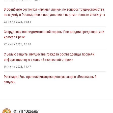
26 июля 2026, 10:09
1
В Оренбурге состоится «прямая линия» по вопросу трудоустройства
Росгвардейцы Оренбургской области проверили готовность детских
на службу в Росгвардию и поступления в ведомственные институты
образовательных учреждений к новому учебному году
22 июля 2026, 16:54
24 июля 2026, 09:32
1
Сотрудники вневедомственной охраны Росгвардии предотвратили
Итоги работы Управления вневедомственной охраны Росгвардии
кражу в Орске
по Оренбургской области за первое полугодие 2026 года
22 июля 2026, 17:00
23 июля 2026, 12:07
С целью защиты имущества граждан росгвардейцы провели
информационную акцию «Безопасный отпуск»
16 июля 2026, 14:47
Росгвардейцы провели информационную акцию «Безопасный
отпуск»
14 июля 2026, 14:50
Сотрудники Росгвардии в Оренбурге задержали женщину по
подозрению в хищении товара из магазина
ФГУП "Охрана"
11 июля 2026, 15:05