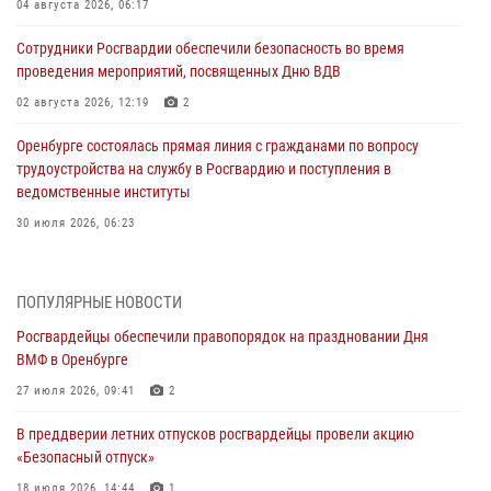
04 августа 2026, 06:17
Сотрудники Росгвардии обеспечили безопасность во время
проведения мероприятий, посвященных Дню ВДВ
02 августа 2026, 12:19
2
Оренбурге состоялась прямая линия с гражданами по вопросу
трудоустройства на службу в Росгвардию и поступления в
ведомственные институты
30 июля 2026, 06:23
Просветительская встреча Росгвардии: к Дню Крещения Руси
28 июля 2026, 09:58
1
ПОПУЛЯРНЫЕ НОВОСТИ
Росгвардейцы обеспечили правопорядок на праздновании Дня
Росгвардейцы обеспечили правопорядок на праздновании Дня
ВМФ в Оренбурге
ВМФ в Оренбурге
27 июля 2026, 09:41
2
27 июля 2026, 09:41
2
В преддверии летних отпусков росгвардейцы провели акцию
Росгвардейцы предотвратили трагедию: спасен мужчина в тяжелой
«Безопасный отпуск»
жизненной ситуации (ВИДЕО)
18 июля 2026, 14:44
1