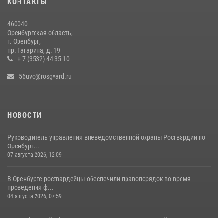
КОНТАКТЫ
Итоги работы Управления вневедомственной охраны Росгвардии
460040
по Оренбургской области за первое полугодие 2026 года
Оренбургская область,
г. Оренбург,
23 июля 2026, 12:07
пр. Гагарина, д. 19
+ 7 (3532) 44-35-10
56uvo@rosgvard.ru
НОВОСТИ
Руководитель управления вневедомственной охраны Росгвардии по
Оренбург...
07 августа 2026, 12:09
В Оренбурге росгвардейцы обеспечили правопорядок во время
проведения ф...
04 августа 2026, 07:59