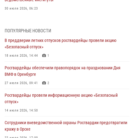
30 июля 2026, 06:23
Просветительская встреча Росгвардии: к Дню Крещения Руси
28 июля 2026, 09:58
1
ПОПУЛЯРНЫЕ НОВОСТИ
В преддверии летних отпусков росгвардейцы провели акцию
Росгвардейцы обеспечили правопорядок на праздновании Дня
«Безопасный отпуск»
ВМФ в Оренбурге
18 июля 2026, 14:44
1
27 июля 2026, 09:41
2
Росгвардейцы обеспечили правопорядок на праздновании Дня
Росгвардейцы предотвратили трагедию: спасен мужчина в тяжелой
ВМФ в Оренбурге
жизненной ситуации (ВИДЕО)
27 июля 2026, 09:41
2
26 июля 2026, 10:09
1
Росгвардейцы провели информационную акцию «Безопасный
Росгвардейцы Оренбургской области проверили готовность детских
отпуск»
образовательных учреждений к новому учебному году
14 июля 2026, 14:50
24 июля 2026, 09:32
1
Сотрудники вневедомственной охраны Росгвардии предотвратили
Итоги работы Управления вневедомственной охраны Росгвардии
кражу в Орске
по Оренбургской области за первое полугодие 2026 года
22 июля 2026, 17:00