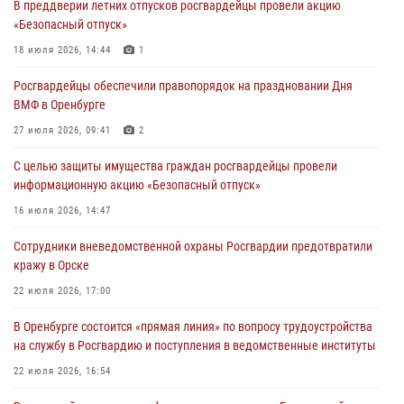
В преддверии летних отпусков росгвардейцы провели акцию
Росгвардейцы обеспечили правопорядок на праздновании Дня
«Безопасный отпуск»
ВМФ в Оренбурге
18 июля 2026, 14:44
1
27 июля 2026, 09:41
2
Росгвардейцы обеспечили правопорядок на праздновании Дня
Росгвардейцы предотвратили трагедию: спасен мужчина в тяжелой
ВМФ в Оренбурге
жизненной ситуации (ВИДЕО)
27 июля 2026, 09:41
2
26 июля 2026, 10:09
1
С целью защиты имущества граждан росгвардейцы провели
Росгвардейцы Оренбургской области проверили готовность детских
информационную акцию «Безопасный отпуск»
образовательных учреждений к новому учебному году
16 июля 2026, 14:47
24 июля 2026, 09:32
1
Сотрудники вневедомственной охраны Росгвардии предотвратили
Итоги работы Управления вневедомственной охраны Росгвардии
кражу в Орске
по Оренбургской области за первое полугодие 2026 года
22 июля 2026, 17:00
23 июля 2026, 12:07
В Оренбурге состоится «прямая линия» по вопросу трудоустройства
на службу в Росгвардию и поступления в ведомственные институты
22 июля 2026, 16:54