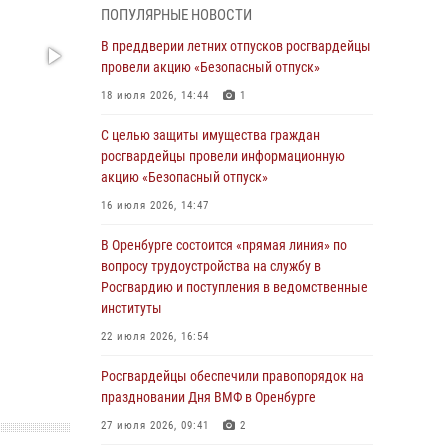
ПОПУЛЯРНЫЕ НОВОСТИ
гражданами по вопросу трудоустройства на
службу в Росгвардию и поступления в
В преддверии летних отпусков росгвардейцы
ведомственные институты
провели акцию «Безопасный отпуск»
30 июля 2026, 06:23
18 июля 2026, 14:44
1
Просветительская встреча Росгвардии: к
С целью защиты имущества граждан
Дню Крещения Руси
росгвардейцы провели информационную
акцию «Безопасный отпуск»
28 июля 2026, 09:58
1
16 июля 2026, 14:47
Росгвардейцы обеспечили правопорядок на
праздновании Дня ВМФ в Оренбурге
В Оренбурге состоится «прямая линия» по
вопросу трудоустройства на службу в
27 июля 2026, 09:41
2
Росгвардию и поступления в ведомственные
Росгвардейцы предотвратили трагедию:
институты
спасен мужчина в тяжелой жизненной
22 июля 2026, 16:54
ситуации (ВИДЕО)
Росгвардейцы обеспечили правопорядок на
26 июля 2026, 10:09
1
праздновании Дня ВМФ в Оренбурге
Росгвардейцы Оренбургской области
27 июля 2026, 09:41
2
проверили готовность детских