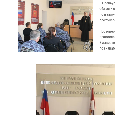
В Оренбу
области 
по взаим
протоиер
Протоиер
правосла
В заверш
познават