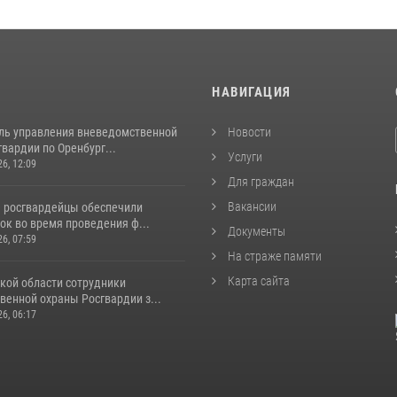
И
НАВИГАЦИЯ
ль управления вневедомственной
Новости
вардии по Оренбург...
Услуги
26, 12:09
Для граждан
Вакансии
е росгвардейцы обеспечили
ок во время проведения ф...
Документы
26, 07:59
На страже памяти
Карта сайта
кой области сотрудники
венной охраны Росгвардии з...
26, 06:17