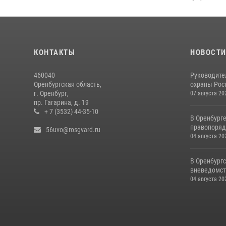
КОНТАКТЫ
НОВОСТ
460040
Руководите
Оренбургская область,
охраны Росг
г. Оренбург,
07 августа 20
пр. Гагарина, д. 19
+ 7 (3532) 44-35-10
В Оренбург
правопоряд
56uvo@rosgvard.ru
04 августа 20
В Оренбургс
вневедомст
04 августа 20