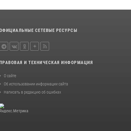
08 июля 2026, 14:30
4
Росгвардейцы обеспечили охрану
общественного порядка во время фестиваля
«Искусство есть» в Новотроицке
ОФИЦИАЛЬНЫЕ СЕТЕВЫЕ РЕСУРСЫ
20 июля 2026, 16:39
2
ПРАВОВАЯ И ТЕХНИЧЕСКАЯ ИНФОРМАЦИЯ
О сайте
Об использовании информации сайта
Написать в редакцию об ошибках