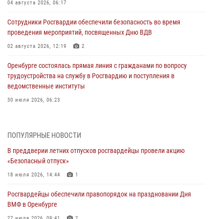
04 августа 2026, 06:17
Сотрудники Росгвардии обеспечили безопасность во время
проведения мероприятий, посвященных Дню ВДВ
02 августа 2026, 12:19
2
Оренбурге состоялась прямая линия с гражданами по вопросу
трудоустройства на службу в Росгвардию и поступления в
ведомственные институты
30 июля 2026, 06:23
Просветительская встреча Росгвардии: к Дню Крещения Руси
28 июля 2026, 09:58
1
ПОПУЛЯРНЫЕ НОВОСТИ
В преддверии летних отпусков росгвардейцы провели акцию
Росгвардейцы обеспечили правопорядок на праздновании Дня
«Безопасный отпуск»
ВМФ в Оренбурге
18 июля 2026, 14:44
1
27 июля 2026, 09:41
2
Росгвардейцы обеспечили правопорядок на праздновании Дня
Росгвардейцы предотвратили трагедию: спасен мужчина в тяжелой
ВМФ в Оренбурге
жизненной ситуации (ВИДЕО)
27 июля 2026, 09:41
2