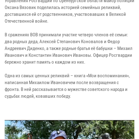
Управления Росгвардии по Оренбургской области майор полиции
Оксана Вязовик поделилась историей семейных реликвий,
доставшихся ей от родственников, участвовавших в Великой
Отечественной войне.
В сражениях ВОВ принимали участие четверо членов её семьи:
два родных деда, Алексей Степанович Коновалов и Федор
Андреевич Диденко, а также родные братья её бабушки – Михаил
Иванович и Константин Иванович Ивановы. Офицер Росгвардии
бережно хранит память о каждом из них.
Одна из самых ценных реликвий – книга «Мои воспоминания»,
написанная Михаилом Ивановичем после возвращения с
фронта. В ней рассказывается о мужестве советского народа и
судьбах людей, ковавших победу.