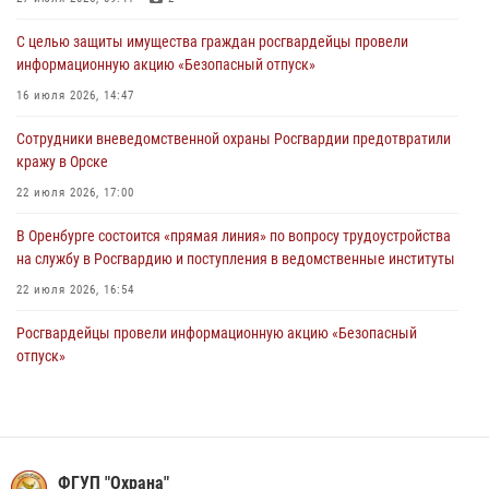
26 июля 2026, 10:09
1
С целью защиты имущества граждан росгвардейцы провели
Росгвардейцы Оренбургской области проверили готовность детских
информационную акцию «Безопасный отпуск»
образовательных учреждений к новому учебному году
16 июля 2026, 14:47
24 июля 2026, 09:32
1
Сотрудники вневедомственной охраны Росгвардии предотвратили
Итоги работы Управления вневедомственной охраны Росгвардии
кражу в Орске
по Оренбургской области за первое полугодие 2026 года
22 июля 2026, 17:00
23 июля 2026, 12:07
В Оренбурге состоится «прямая линия» по вопросу трудоустройства
на службу в Росгвардию и поступления в ведомственные институты
22 июля 2026, 16:54
Росгвардейцы провели информационную акцию «Безопасный
отпуск»
14 июля 2026, 14:50
Сотрудники Росгвардии в Оренбурге задержали женщину по
подозрению в хищении товара из магазина
ФГУП "Охрана"
11 июля 2026, 15:05